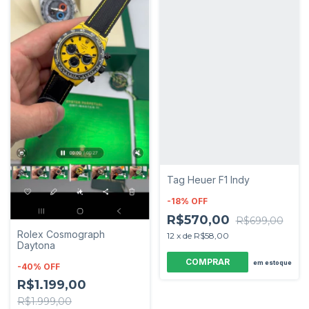
Tag Heuer F1 Indy
-
18
%
OFF
R$570,00
R$699,00
Rolex Cosmograph
12
x
de
R$58,00
Daytona
em estoque
-
40
%
OFF
R$1.199,00
R$1.999,00