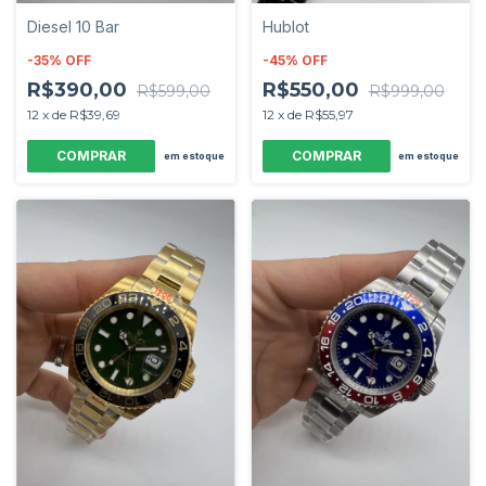
Diesel 10 Bar
Hublot
-
35
%
OFF
-
45
%
OFF
R$390,00
R$550,00
R$599,00
R$999,00
12
x
de
R$39,69
12
x
de
R$55,97
em estoque
em estoque