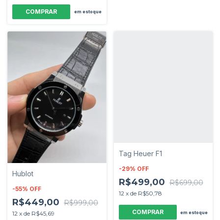
em estoque
Tag Heuer F1
-
29
%
OFF
Hublot
R$499,00
R$699,00
-
55
%
OFF
12
x
de
R$50,78
R$449,00
R$999,00
em estoque
12
x
de
R$45,69