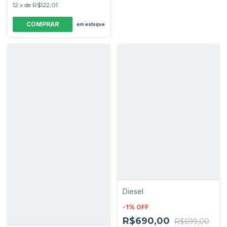
12
x
de
R$122,01
em estoque
Diesel
-
1
%
OFF
R$690,00
R$699,00