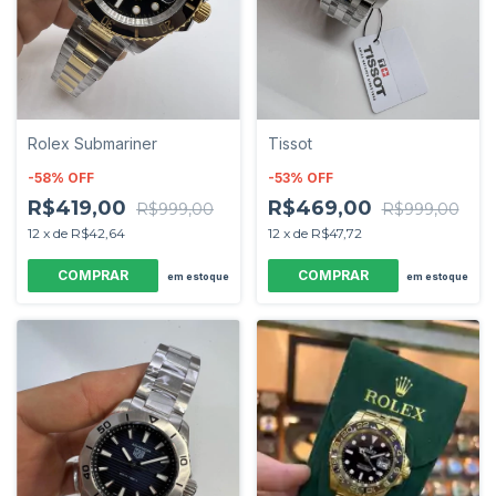
Rolex Submariner
Tissot
-
58
%
OFF
-
53
%
OFF
R$419,00
R$469,00
R$999,00
R$999,00
12
x
de
R$42,64
12
x
de
R$47,72
em estoque
em estoque