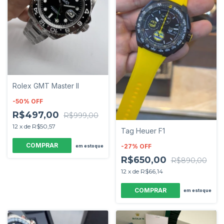
Rolex GMT Master II
-
50
%
OFF
R$497,00
R$999,00
12
x
de
R$50,57
Tag Heuer F1
-
27
%
OFF
em estoque
R$650,00
R$890,00
12
x
de
R$66,14
em estoque