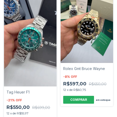
Rolex Gmt Bruce Wayne
-
8
%
OFF
R$597,00
R$650,00
12
x
de
R$60,75
Tag Heuer F1
-
21
%
OFF
em estoque
R$550,00
R$699,00
12
x
de
R$55,97