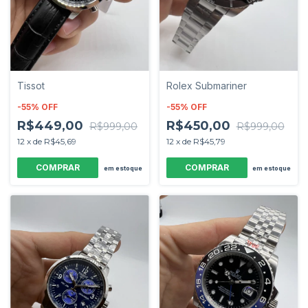
Tissot
Rolex Submariner
-
55
%
OFF
-
55
%
OFF
R$449,00
R$450,00
R$999,00
R$999,00
12
x
de
R$45,69
12
x
de
R$45,79
em estoque
em estoque