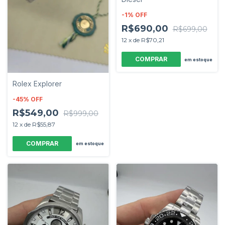
-
1
%
OFF
R$690,00
R$699,00
12
x
de
R$70,21
em estoque
Rolex Explorer
-
45
%
OFF
R$549,00
R$999,00
12
x
de
R$55,87
em estoque