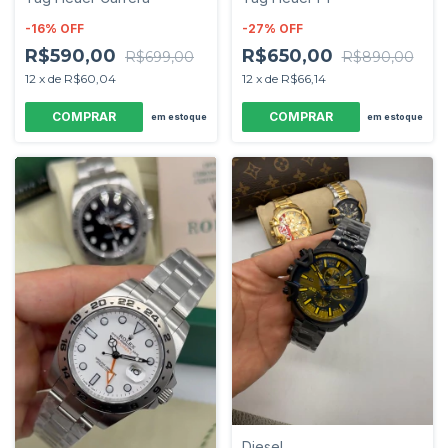
-
16
%
OFF
-
27
%
OFF
R$590,00
R$650,00
R$699,00
R$890,00
12
x
de
R$60,04
12
x
de
R$66,14
em estoque
em estoque
Diesel