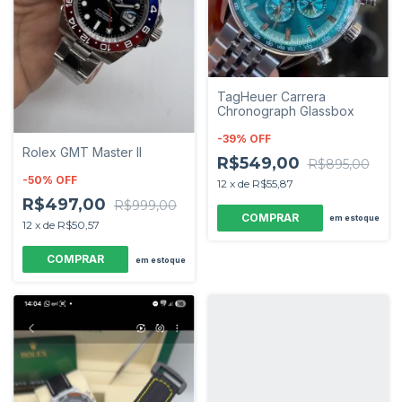
TagHeuer Carrera
Chronograph Glassbox
-
39
%
OFF
Rolex GMT Master II
R$549,00
R$895,00
-
50
%
OFF
12
x
de
R$55,87
R$497,00
R$999,00
em estoque
12
x
de
R$50,57
em estoque