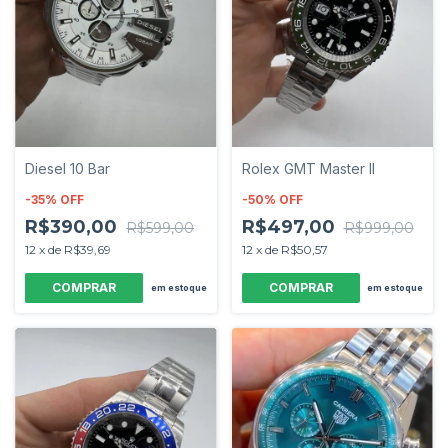
Diesel 10 Bar
Rolex GMT Master II
-
35
%
OFF
-
50
%
OFF
R$390,00
R$497,00
R$599,00
R$999,00
12
x
de
R$39,69
12
x
de
R$50,57
em estoque
em estoque