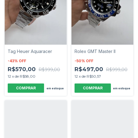
Tag Heuer Aquaracer
Rolex GMT Master II
-
43
%
OFF
-
50
%
OFF
R$570,00
R$497,00
R$999,00
R$999,00
12
x
de
R$58,00
12
x
de
R$50,57
em estoque
em estoque