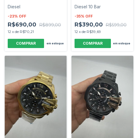
Diesel
Diesel 10 Bar
-
23
%
OFF
-
35
%
OFF
R$690,00
R$390,00
R$899,00
R$599,00
12
x
de
R$70,21
12
x
de
R$39,69
em estoque
em estoque