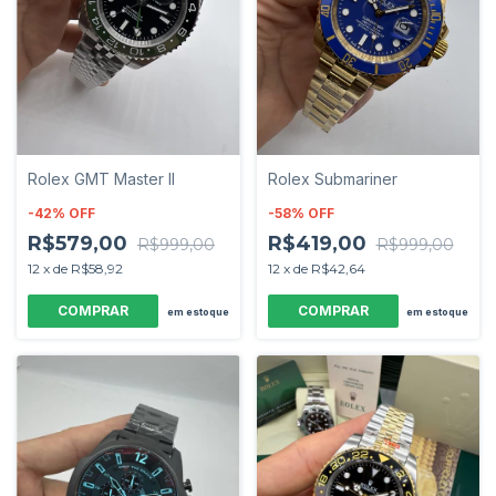
Rolex GMT Master II
Rolex Submariner
-
42
%
OFF
-
58
%
OFF
R$579,00
R$419,00
R$999,00
R$999,00
12
x
de
R$58,92
12
x
de
R$42,64
em estoque
em estoque