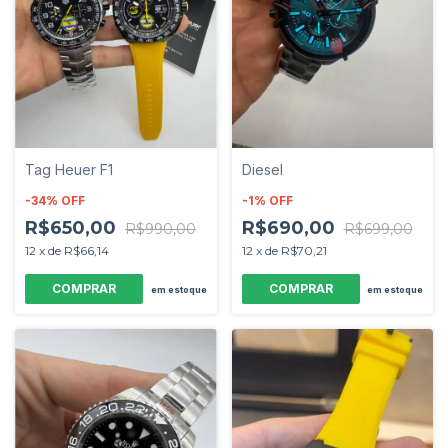
Tag Heuer F1
Diesel
-
34
%
OFF
-
1
%
OFF
R$650,00
R$690,00
R$990,00
R$699,00
12
x
de
R$66,14
12
x
de
R$70,21
em estoque
em estoque