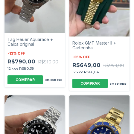
Tag Heuer Aquarace +
Rolex GMT Master II +
Caixa original
Carterinha
-
13
%
OFF
-
35
%
OFF
R$790,00
R$910,00
R$649,00
R$999,00
12
x
de
R$80,39
12
x
de
R$66,04
em estoque
em estoque