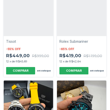
Tissot
Rolex Submariner
-
55
%
OFF
-
65
%
OFF
R$449,00
R$419,00
R$999,00
R$1.199,00
12
x
de
R$45,69
12
x
de
R$42,64
em estoque
em estoque