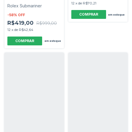
12
x
de
R$70,21
Rolex Submariner
-
58
%
OFF
em estoque
R$419,00
R$999,00
12
x
de
R$42,64
em estoque