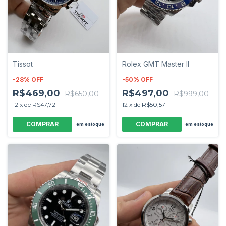
Tissot
Rolex GMT Master II
-
28
%
OFF
-
50
%
OFF
R$469,00
R$497,00
R$650,00
R$999,00
12
x
de
R$47,72
12
x
de
R$50,57
em estoque
em estoque