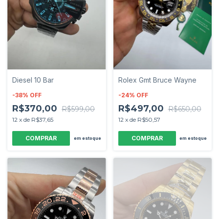
Diesel 10 Bar
Rolex Gmt Bruce Wayne
-
38
%
OFF
-
24
%
OFF
R$370,00
R$497,00
R$599,00
R$650,00
12
x
de
R$37,65
12
x
de
R$50,57
em estoque
em estoque