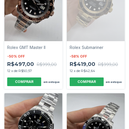
Rolex GMT Master II
Rolex Submariner
-
50
%
OFF
-
58
%
OFF
R$497,00
R$419,00
R$999,00
R$999,00
12
x
de
R$50,57
12
x
de
R$42,64
em estoque
em estoque