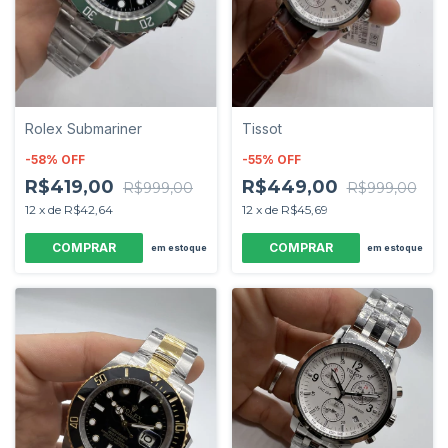
Rolex Submariner
Tissot
-
58
%
OFF
-
55
%
OFF
R$419,00
R$449,00
R$999,00
R$999,00
12
x
de
R$42,64
12
x
de
R$45,69
em estoque
em estoque