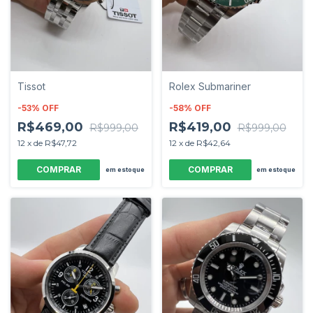
Tissot
Rolex Submariner
-
53
%
OFF
-
58
%
OFF
R$469,00
R$419,00
R$999,00
R$999,00
12
x
de
R$47,72
12
x
de
R$42,64
em estoque
em estoque