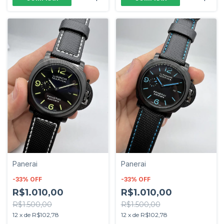
Panerai
Panerai
-
33
%
OFF
-
33
%
OFF
R$1.010,00
R$1.010,00
R$1.500,00
R$1.500,00
12
x
de
R$102,78
12
x
de
R$102,78