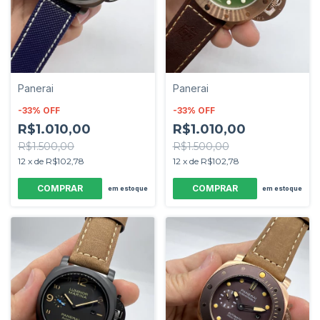
Panerai
Panerai
-
33
%
OFF
-
33
%
OFF
R$1.010,00
R$1.010,00
R$1.500,00
R$1.500,00
12
x
de
R$102,78
12
x
de
R$102,78
em estoque
em estoque