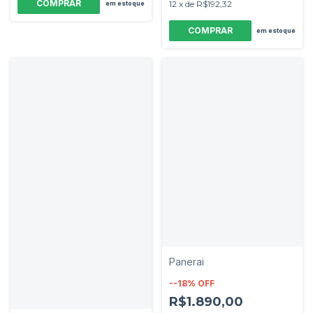
12
x
de
R$192,32
em estoque
em estoque
Panerai
-
-18
%
OFF
R$1.890,00