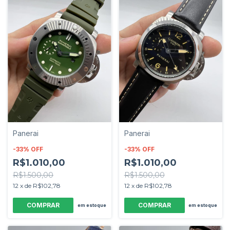
Panerai
Panerai
-
33
%
OFF
-
33
%
OFF
R$1.010,00
R$1.010,00
R$1.500,00
R$1.500,00
12
x
de
R$102,78
12
x
de
R$102,78
em estoque
em estoque