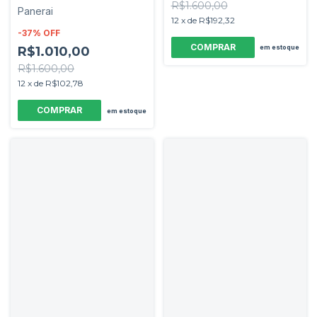
R$1.600,00
Panerai
12
x
de
R$192,32
-
37
%
OFF
em estoque
R$1.010,00
R$1.600,00
12
x
de
R$102,78
em estoque