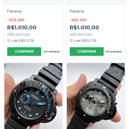
Panerai
Panerai
-
37
%
OFF
-
33
%
OFF
R$1.010,00
R$1.010,00
R$1.600,00
R$1.500,00
12
x
de
R$102,78
12
x
de
R$102,78
em estoque
em estoque