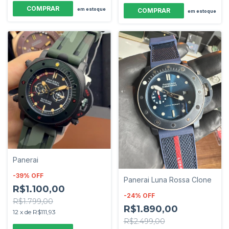
em estoque
em estoque
Panerai
-
39
%
OFF
Panerai Luna Rossa Clone
R$1.100,00
-
24
%
OFF
R$1.799,00
R$1.890,00
12
x
de
R$111,93
R$2.499,00