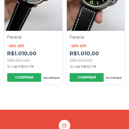
Panerai
Panerai
-
33
%
OFF
-
33
%
OFF
R$1.010,00
R$1.010,00
R$1.500,00
R$1.500,00
12
x
de
R$102,78
12
x
de
R$102,78
em estoque
em estoque