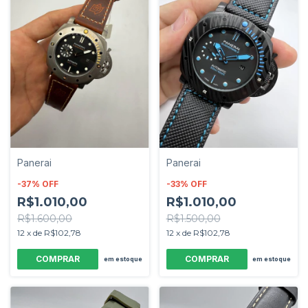
Panerai
Panerai
-
37
%
OFF
-
33
%
OFF
R$1.010,00
R$1.010,00
R$1.600,00
R$1.500,00
12
x
de
R$102,78
12
x
de
R$102,78
em estoque
em estoque