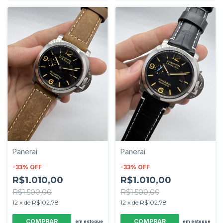
Panerai
Panerai
-
33
%
OFF
-
33
%
OFF
R$1.010,00
R$1.010,00
R$1.500,00
R$1.500,00
12
x
de
R$102,78
12
x
de
R$102,78
em estoque
em estoque