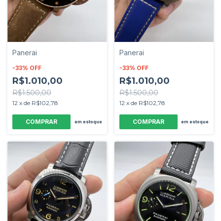
Panerai
Panerai
-
33
%
OFF
-
33
%
OFF
R$1.010,00
R$1.010,00
R$1.500,00
R$1.500,00
12
x
de
R$102,78
12
x
de
R$102,78
em estoque
em estoque