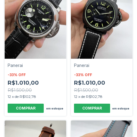
Panerai
Panerai
-
33
%
OFF
-
33
%
OFF
R$1.010,00
R$1.010,00
R$1.500,00
R$1.500,00
12
x
de
R$102,78
12
x
de
R$102,78
em estoque
em estoque