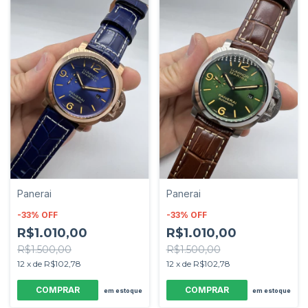
Panerai
Panerai
-
33
%
OFF
-
33
%
OFF
R$1.010,00
R$1.010,00
R$1.500,00
R$1.500,00
12
x
de
R$102,78
12
x
de
R$102,78
em estoque
em estoque