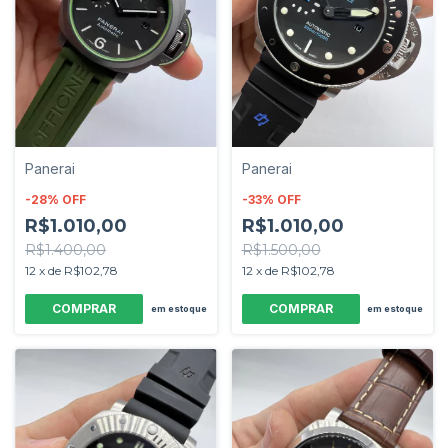
Panerai
Panerai
-
28
%
OFF
-
33
%
OFF
R$1.010,00
R$1.010,00
R$1.400,00
R$1.500,00
12
x
de
R$102,78
12
x
de
R$102,78
em estoque
em estoque