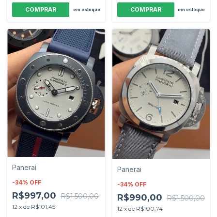
em estoque
em estoque
Panerai
Panerai
-
34
%
OFF
-
34
%
OFF
R$997,00
R$1.500,00
R$990,00
R$1.500,00
12
x
de
R$101,45
12
x
de
R$100,74