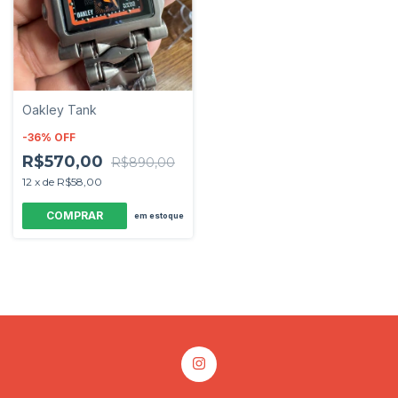
Oakley Tank
-
36
%
OFF
R$570,00
R$890,00
12
x
de
R$58,00
em estoque