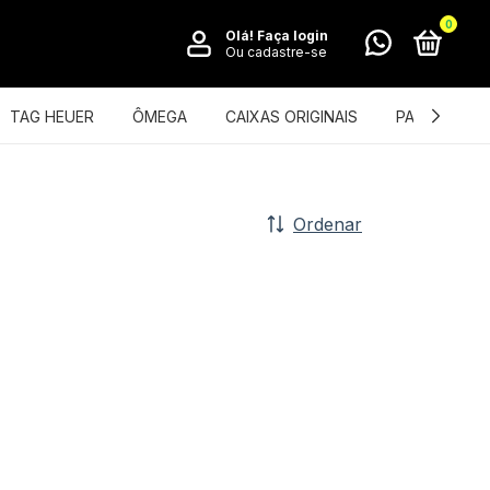
0
Olá!
Faça login
Ou cadastre-se
TAG HEUER
ÔMEGA
CAIXAS ORIGINAIS
PATEK PHILI
Ordenar