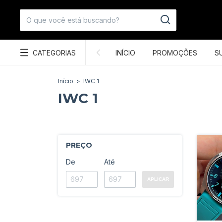
CATEGORIAS
INÍCIO
PROMOÇÕES
S
Início
>
IWC 1
IWC 1
PREÇO
De
Até
APLICAR