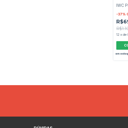
IWC Pi
-
37
%
R$6
R$1.1
12
x
de
em esto