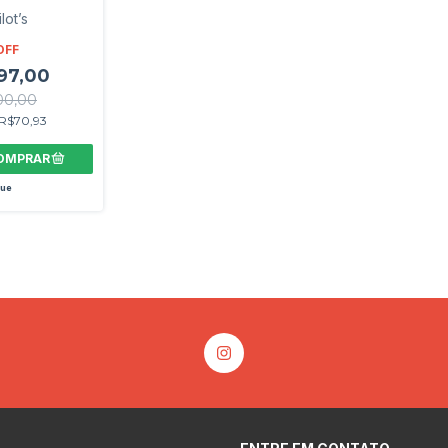
lot’s
OFF
97,00
00,00
R$70,93
que