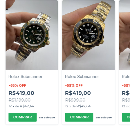
Rolex Submariner
Rolex Submariner
Rol
-
65
%
OFF
-
58
%
OFF
-
58
R$419,00
R$419,00
R$
R$1.199,00
R$999,00
R$9
12
x
de
R$42,64
12
x
de
R$42,64
12
x
em estoque
em estoque