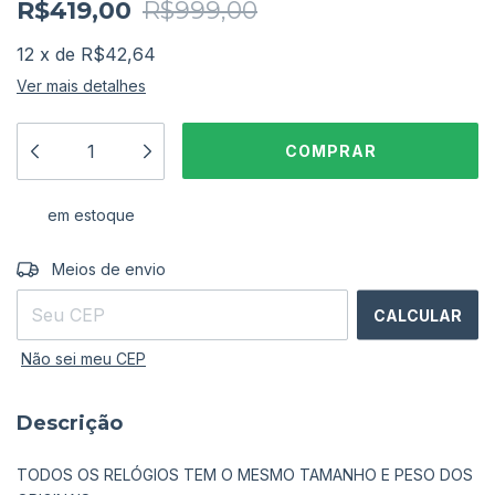
R$419,00
R$999,00
12
x
de
R$42,64
Ver mais detalhes
em estoque
ALTERAR CEP
Entregas para o CEP:
Meios de envio
CALCULAR
Não sei meu CEP
Descrição
TODOS OS RELÓGIOS TEM O MESMO TAMANHO E PESO DOS