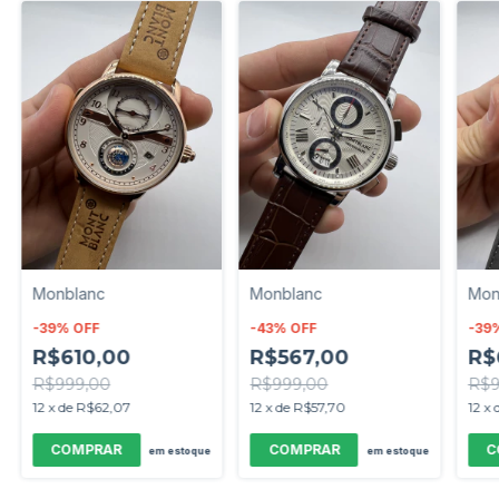
Monblanc
Monblanc
Mon
-
39
%
OFF
-
43
%
OFF
-
39
R$610,00
R$567,00
R$
R$999,00
R$999,00
R$9
12
x
de
R$62,07
12
x
de
R$57,70
12
x
em estoque
em estoque