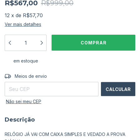
R$567,00
R$999,00
12
x
de
R$57,70
Ver mais detalhes
em estoque
ALTERAR CEP
Entregas para o CEP:
Meios de envio
CALCULAR
Não sei meu CEP
Descrição
RELÓGIO JÁ VAI COM CAIXA SIMPLES E VEDADO A PROVA