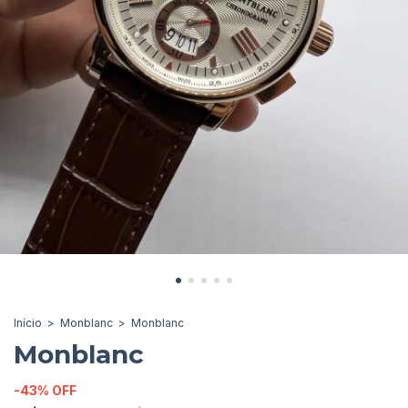
Início
>
Monblanc
>
Monblanc
Monblanc
-
43
%
OFF