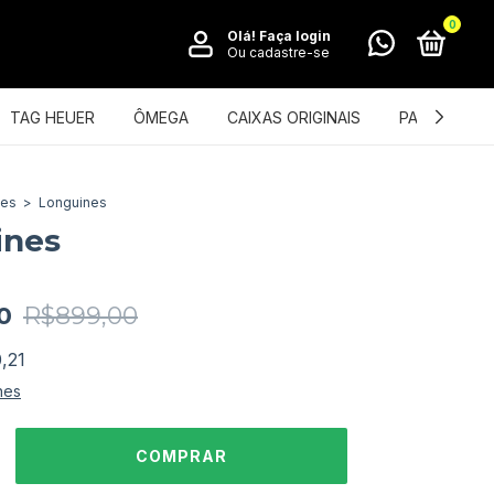
0
Olá!
Faça login
Ou cadastre-se
TAG HEUER
ÔMEGA
CAIXAS ORIGINAIS
PATEK PHILI
nes
>
Longuines
ines
0
R$899,00
,21
hes