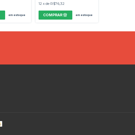
12
x
de
R$76,32
12
x
de
R$76,32
em estoque
em estoque