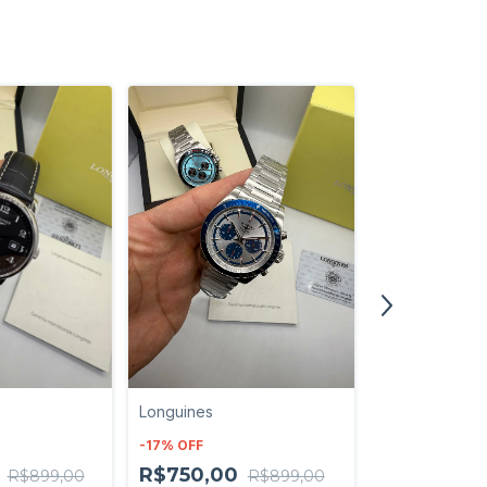
Longuines
Longuines
-
17
%
OFF
-
17
%
OFF
0
R$750,00
R$899,00
R$899,00
R$750,00