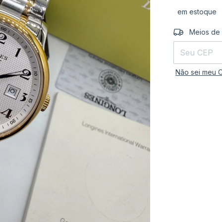
em estoque
Entregas para 
Meios de
Não sei meu 