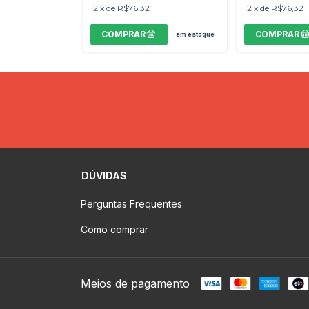
12
x
de
R$76,32
12
x
de
R$76,32
em estoque
em estoque
DÚVIDAS
Perguntas Frequentes
Como comprar
Meios de pagamento