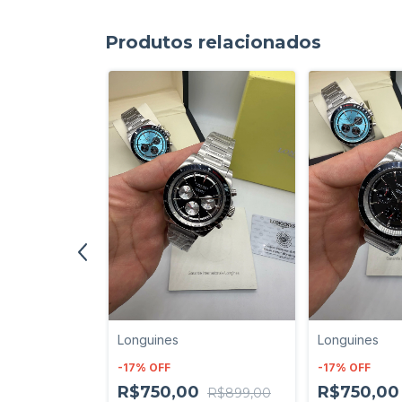
Produtos relacionados
Longuines
Longuines
-
17
%
OFF
-
17
%
OFF
0
R$750,00
R$750,0
R$899,00
R$899,00