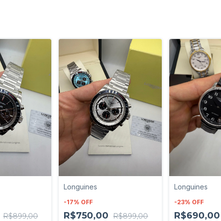
Longuines
Longuines
-
17
%
OFF
-
23
%
OFF
0
R$750,00
R$690,0
R$899,00
R$899,00