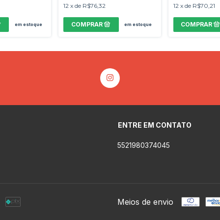
12
x
de
R$76,32
12
x
de
R$70,21
em estoque
em estoque
ENTRE EM CONTATO
5521980374045
Meios de envio