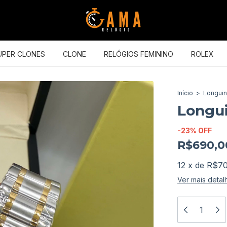
UPER CLONES
CLONE
RELÓGIOS FEMININO
ROLEX
Início
>
Longui
Longu
-
23
%
OFF
R$690,0
12
x
de
R$70
Ver mais detal