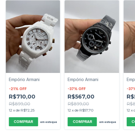
Empório Armani
Empório Armani
Emp
-
21
%
OFF
-
37
%
OFF
-
37
R$710,00
R$567,00
R$
R$899,00
R$899,00
R$8
12
x
de
R$72,25
12
x
de
R$57,70
12
x
em estoque
em estoque