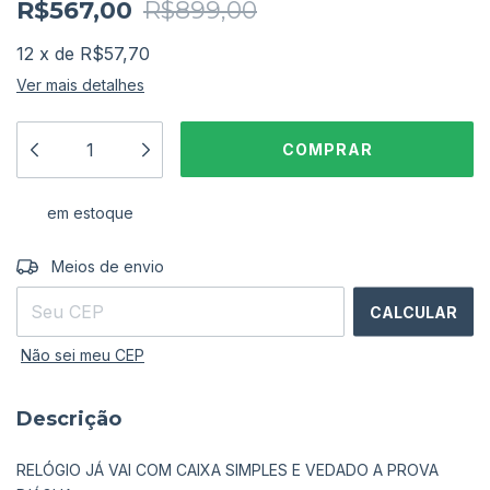
R$567,00
R$899,00
12
x
de
R$57,70
Ver mais detalhes
em estoque
ALTERAR CEP
Entregas para o CEP:
Meios de envio
CALCULAR
Não sei meu CEP
Descrição
RELÓGIO JÁ VAI COM CAIXA SIMPLES E VEDADO A PROVA